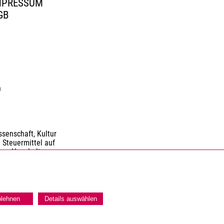
MPRESSUM
GB
n
senschaft, Kultur
 Steuermittel auf
nen Haushaltes.
blehnen
Details auswählen