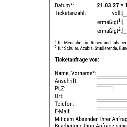
Datum*:
21.03.27 * 
Ticketanzahl:
voll:
1
ermäßigt
:
2
ermäßigt
:
1
für Menschen im Ruhestand, Inhaber
2
für Schüler, Azubis, Studierende, Bu
Ticketanfrage von:
Name, Vorname*:
Anschrift:
PLZ:
Ort:
Telefon:
E-Mail:
Mit dem Absenden Ihrer Anfrag
Bearbeitung Ihrer Anfrage ein