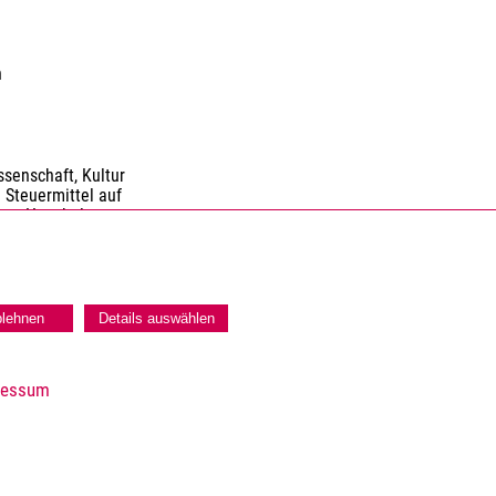
n
senschaft, Kultur
 Steuermittel auf
nen Haushaltes.
blehnen
Details auswählen
ressum