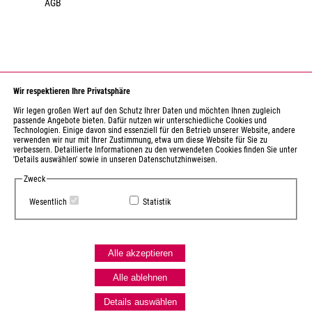
AGB
Wir respektieren Ihre Privatsphäre
Wir legen großen Wert auf den Schutz Ihrer Daten und möchten Ihnen zugleich
passende Angebote bieten. Dafür nutzen wir unterschiedliche Cookies und
Technologien. Einige davon sind essenziell für den Betrieb unserer Website, andere
verwenden wir nur mit Ihrer Zustimmung, etwa um diese Website für Sie zu
Gefördert durch den Kulturraum Erzgebirge-Mittelsachsen
verbessern. Detaillierte Informationen zu den verwendeten Cookies finden Sie unter
als regional bedeutsame Einrichtung.
'Details auswählen' sowie in unseren Datenschutzhinweisen.
Zweck
Gefördert durch das Sächsische Staatsministerium für Wissenschaft,
Kultur und Tourismus. Diese Einrichtung wird mitfinanziert durch
Wesentlich
Statistik
Steuermittel auf der Grundlage des vom Sächsischen Landtag
beschlossenen Haushaltes.
Alle akzeptieren
Gefördert durch den Landkreis Erzgebirgskreis.
Alle ablehnen
Details auswählen