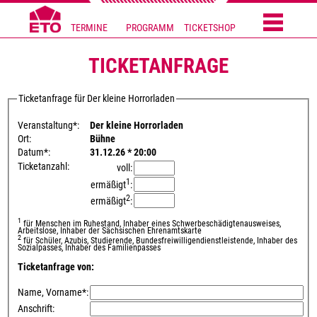
TERMINE
PROGRAMM
TICKETSHOP
TICKETANFRAGE
Ticketanfrage für Der kleine Horrorladen
Veranstaltung*:
Der kleine Horrorladen
Ort:
Bühne
Datum*:
31.12.26 * 20:00
Ticketanzahl:
voll:
1
ermäßigt
:
2
ermäßigt
:
1
für Menschen im Ruhestand, Inhaber eines Schwerbeschädigtenausweises,
Arbeitslose, Inhaber der Sächsischen Ehrenamtskarte
2
für Schüler, Azubis, Studierende, Bundesfreiwilligendienstleistende, Inhaber des
Sozialpasses, Inhaber des Familienpasses
Ticketanfrage von:
Name, Vorname*:
Anschrift: