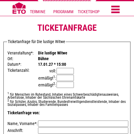
TERMINE
PROGRAMM
TICKETSHOP
TICKETANFRAGE
Ticketanfrage für Die lustige Witwe
Veranstaltung*:
Die lustige Witwe
Ort:
Bühne
Datum*:
17.01.27 * 15:00
Ticketanzahl:
voll:
1
ermäßigt
:
2
ermäßigt
:
1
für Menschen im Ruhestand, Inhaber eines Schwerbeschädigtenausweises,
Arbeitslose, Inhaber der Sächsischen Ehrenamtskarte
2
für Schüler, Azubis, Studierende, Bundesfreiwilligendienstleistende, Inhaber des
Sozialpasses, Inhaber des Familienpasses
Ticketanfrage von:
Name, Vorname*:
Anschrift: