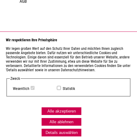
AGB
Wir respektieren Ihre Privatsphäre
Wir legen großen Wert auf den Schutz Ihrer Daten und möchten Ihnen zugleich
passende Angebote bieten. Dafür nutzen wir unterschiedliche Cookies und
Technologien. Einige davon sind essenziell für den Betrieb unserer Website, andere
verwenden wir nur mit Ihrer Zustimmung, etwa um diese Website für Sie zu
Gefördert durch den Kulturraum Erzgebirge-Mittelsachsen
verbessern. Detaillierte Informationen zu den verwendeten Cookies finden Sie unter
als regional bedeutsame Einrichtung.
'Details auswählen' sowie in unseren Datenschutzhinweisen.
Zweck
Gefördert durch das Sächsische Staatsministerium für Wissenschaft,
Kultur und Tourismus. Diese Einrichtung wird mitfinanziert durch
Wesentlich
Statistik
Steuermittel auf der Grundlage des vom Sächsischen Landtag
beschlossenen Haushaltes.
Alle akzeptieren
Gefördert durch den Landkreis Erzgebirgskreis.
Alle ablehnen
Details auswählen