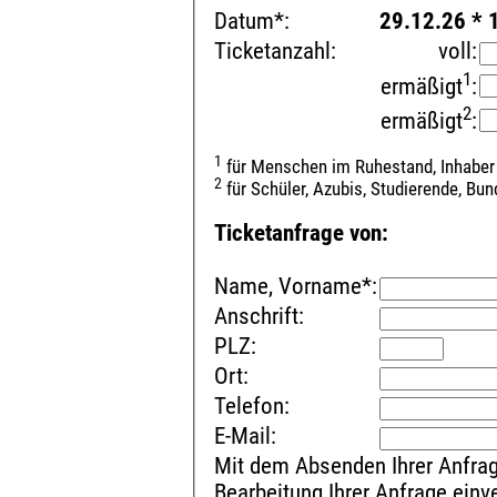
Datum*:
29.12.26 * 
Ticketanzahl:
voll:
1
ermäßigt
:
2
ermäßigt
:
1
für Menschen im Ruhestand, Inhaber
2
für Schüler, Azubis, Studierende, Bu
Ticketanfrage von:
Name, Vorname*:
Anschrift:
PLZ:
Ort:
Telefon:
E-Mail:
Mit dem Absenden Ihrer Anfrag
Bearbeitung Ihrer Anfrage ein