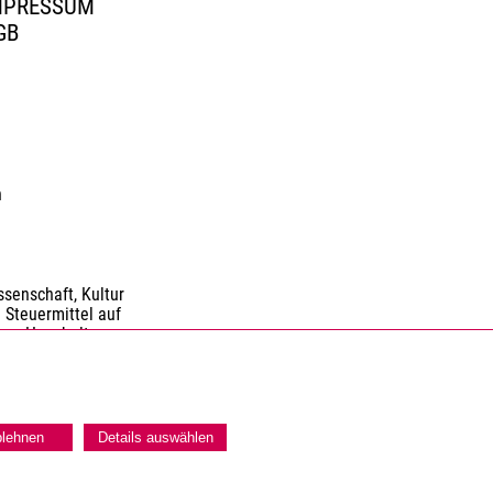
MPRESSUM
GB
n
senschaft, Kultur
 Steuermittel auf
nen Haushaltes.
blehnen
Details auswählen