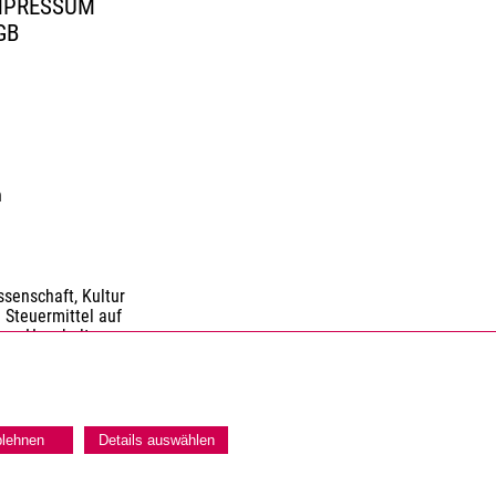
MPRESSUM
GB
n
senschaft, Kultur
 Steuermittel auf
nen Haushaltes.
blehnen
Details auswählen