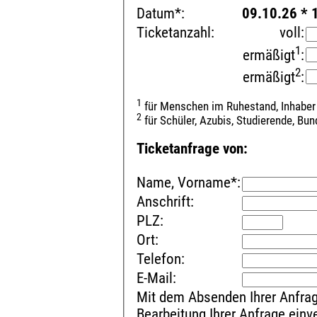
Datum*:
09.10.26 * 
Ticketanzahl:
voll:
1
ermäßigt
:
2
ermäßigt
:
1
für Menschen im Ruhestand, Inhaber
2
für Schüler, Azubis, Studierende, Bu
Ticketanfrage von:
Name, Vorname*:
Anschrift:
PLZ:
Ort:
Telefon:
E-Mail:
Mit dem Absenden Ihrer Anfrag
Bearbeitung Ihrer Anfrage ein