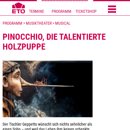
TERMINE
PROGRAMM
TICKETSHOP
PROGRAMM > MUSIKTHEATER > MUSICAL
PINOCCHIO, DIE TALENTIERTE
HOLZPUPPE
Der Tischler Geppetto wünscht sich nichts sehnlicher als
einen Sohn – und weil das Leben ihm keinen schenkte,