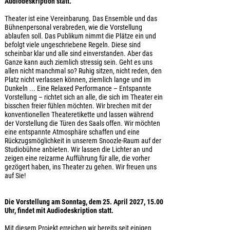
Audiodeskription statt.
Theater ist eine Vereinbarung. Das Ensemble und das
Bühnenpersonal verabreden, wie die Vorstellung
ablaufen soll. Das Publikum nimmt die Plätze ein und
befolgt viele ungeschriebene Regeln. Diese sind
scheinbar klar und alle sind einverstanden. Aber das
Ganze kann auch ziemlich stressig sein. Geht es uns
allen nicht manchmal so? Ruhig sitzen, nicht reden, den
Platz nicht verlassen können, ziemlich lange und im
Dunkeln ... Eine Relaxed Performance – Entspannte
Vorstellung – richtet sich an alle, die sich im Theater ein
bisschen freier fühlen möchten. Wir brechen mit der
konventionellen Theateretikette und lassen während
der Vorstellung die Türen des Saals offen. Wir möchten
eine entspannte Atmosphäre schaffen und eine
Rückzugsmöglichkeit in unserem Snoozle-Raum auf der
Studiobühne anbieten. Wir lassen die Lichter an und
zeigen eine reizarme Aufführung für alle, die vorher
gezögert haben, ins Theater zu gehen. Wir freuen uns
auf Sie!
Die Vorstellung am Sonntag, dem 25. April 2027, 15.00
Uhr, findet mit Audiodeskription statt.
Mit diesem Projekt erreichen wir bereits seit einigen