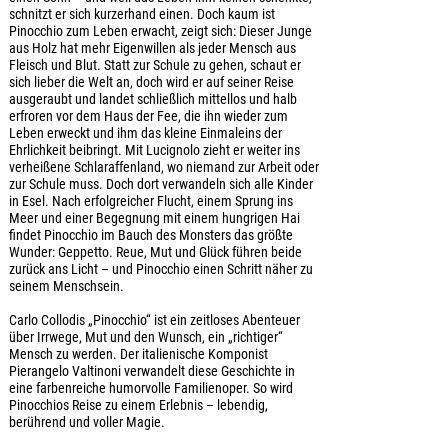
schnitzt er sich kurzerhand einen. Doch kaum ist
Pinocchio zum Leben erwacht, zeigt sich: Dieser Junge
aus Holz hat mehr Eigenwillen als jeder Mensch aus
Fleisch und Blut. Statt zur Schule zu gehen, schaut er
sich lieber die Welt an, doch wird er auf seiner Reise
ausgeraubt und landet schließlich mittellos und halb
erfroren vor dem Haus der Fee, die ihn wieder zum
Leben erweckt und ihm das kleine Einmaleins der
Ehrlichkeit beibringt. Mit Lucignolo zieht er weiter ins
verheißene Schlaraffenland, wo niemand zur Arbeit oder
zur Schule muss. Doch dort verwandeln sich alle Kinder
in Esel. Nach erfolgreicher Flucht, einem Sprung ins
Meer und einer Begegnung mit einem hungrigen Hai
findet Pinocchio im Bauch des Monsters das größte
Wunder: Geppetto. Reue, Mut und Glück führen beide
zurück ans Licht – und Pinocchio einen Schritt näher zu
seinem Menschsein.
Carlo Collodis „Pinocchio“ ist ein zeitloses Abenteuer
über Irrwege, Mut und den Wunsch, ein „richtiger“
Mensch zu werden. Der italienische Komponist
Pierangelo Valtinoni verwandelt diese Geschichte in
eine farbenreiche humorvolle Familienoper. So wird
Pinocchios Reise zu einem Erlebnis – lebendig,
berührend und voller Magie.