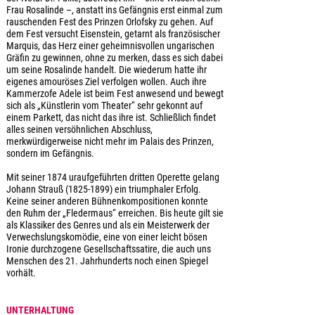
Frau Rosalinde –, anstatt ins Gefängnis erst einmal zum
rauschenden Fest des Prinzen Orlofsky zu gehen. Auf
dem Fest versucht Eisenstein, getarnt als französischer
Marquis, das Herz einer geheimnisvollen ungarischen
Gräfin zu gewinnen, ohne zu merken, dass es sich dabei
um seine Rosalinde handelt. Die wiederum hatte ihr
eigenes amouröses Ziel verfolgen wollen. Auch ihre
Kammerzofe Adele ist beim Fest anwesend und bewegt
sich als „Künstlerin vom Theater“ sehr gekonnt auf
einem Parkett, das nicht das ihre ist. Schließlich findet
alles seinen versöhnlichen Abschluss,
merkwürdigerweise nicht mehr im Palais des Prinzen,
sondern im Gefängnis.
Mit seiner 1874 uraufgeführten dritten Operette gelang
Johann Strauß (1825-1899) ein triumphaler Erfolg.
Keine seiner anderen Bühnenkompositionen konnte
den Ruhm der „Fledermaus“ erreichen. Bis heute gilt sie
als Klassiker des Genres und als ein Meisterwerk der
Verwechslungskomödie, eine von einer leicht bösen
Ironie durchzogene Gesellschaftssatire, die auch uns
Menschen des 21. Jahrhunderts noch einen Spiegel
vorhält.
UNTERHALTUNG