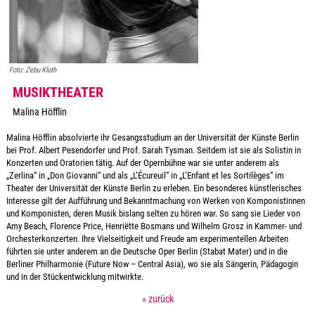
Foto: Zebu Kluth
MUSIKTHEATER
Malina Höfflin
Malina Höfflin absolvierte ihr Gesangsstudium an der Universität der Künste Berlin
bei Prof. Albert Pesendorfer und Prof. Sarah Tysman. Seitdem ist sie als Solistin in
Konzerten und Oratorien tätig. Auf der Opernbühne war sie unter anderem als
„Zerlina“ in „Don Giovanni“ und als „L’Écureuil“ in „L’Enfant et les Sortilèges“ im
Theater der Universität der Künste Berlin zu erleben. Ein besonderes künstlerisches
Interesse gilt der Aufführung und Bekanntmachung von Werken von Komponistinnen
und Komponisten, deren Musik bislang selten zu hören war. So sang sie Lieder von
Amy Beach, Florence Price, Henriëtte Bosmans und Wilhelm Grosz in Kammer- und
Orchesterkonzerten. Ihre Vielseitigkeit und Freude am experimentellen Arbeiten
führten sie unter anderem an die Deutsche Oper Berlin (Stabat Mater) und in die
Berliner Philharmonie (Future Now – Central Asia), wo sie als Sängerin, Pädagogin
und in der Stückentwicklung mitwirkte.
» zurück