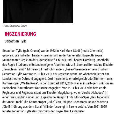
Foto: Stephanie Grobe
INSZENIERUNG
Sebastian 'Tylle
Sebastian Tylle (geb. Gruner) wurde 1983 in Karl-Marx-Stadt (heute Chemnitz)
geboren. Er studierte Theaterwissenschaft an der Universität Bayreuth sowie
Musiktheater-Regie an der Hochschule für Musik und Theater Hamburg. Innerhalb
des Regie-Studiums entstanden eigene Arbeiten, wie z.B. Leonard Bernsteins Einakter
„Trouble in Tahiti“. Mit Georg Friedrich Händels „Teseo“ beendete er sein Studium.
Sebastian Tylle war von 2011 bis 2013 als Regieassistent und Abendspielleiter am
Landestheater Detmold engagiert. Dort inszenierte er erfolgreich Udo Zimmermanns
Kammeroper „Weiße Rose“. In der Spielzeit 2013_2014 war er in selbiger Funktion am
Badischen Staatstheater Karlsruhe engagiert. Von 2014 bis 2018 arbeitete er als
Regisseur und Regieassistent am Theater Magdeburg, wo er Verdis „Nabucco“ in
einer Fassung für Kinder und Jugendliche, Grigori Frids Mono-Oper „Das Tagebuch
der Anne Frank“, die Kammeroper „Julie“ von Philippe Boesmans, sowie Mozarts
„Die Entführung aus dem Serail“ (Kinderfassung) in Szene setzte. Von 2021-2025
leitete Sebastian Tylle das Chorbüro der Bayreuther Festspiele.