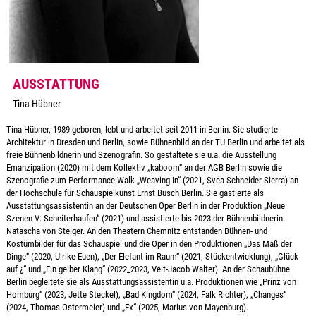
AUSSTATTUNG
Tina Hübner
Tina Hübner, 1989 geboren, lebt und arbeitet seit 2011 in Berlin. Sie studierte
Architektur in Dresden und Berlin, sowie Bühnenbild an der TU Berlin und arbeitet als
freie Bühnenbildnerin und Szenografin. So gestaltete sie u.a. die Ausstellung
Emanzipation (2020) mit dem Kollektiv „kaboom“ an der AGB Berlin sowie die
Szenografie zum Performance-Walk „Weaving In“ (2021, Svea Schneider-Sierra) an
der Hochschule für Schauspielkunst Ernst Busch Berlin. Sie gastierte als
Ausstattungsassistentin an der Deutschen Oper Berlin in der Produktion „Neue
Szenen V: Scheiterhaufen“ (2021) und assistierte bis 2023 der Bühnenbildnerin
Natascha von Steiger. An den Theatern Chemnitz entstanden Bühnen- und
Kostümbilder für das Schauspiel und die Oper in den Produktionen „Das Maß der
Dinge“ (2020, Ulrike Euen), „Der Elefant im Raum“ (2021, Stückentwicklung), „Glück
auf ¿“ und „Ein gelber Klang“ (2022_2023, Veit-Jacob Walter). An der Schaubühne
Berlin begleitete sie als Ausstattungsassistentin u.a. Produktionen wie „Prinz von
Homburg“ (2023, Jette Steckel), „Bad Kingdom“ (2024, Falk Richter), „Changes“
(2024, Thomas Ostermeier) und „Ex“ (2025, Marius von Mayenburg).