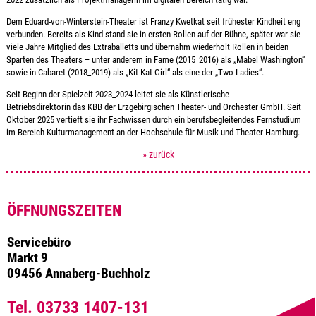
Dem Eduard-von-Winterstein-Theater ist Franzy Kwetkat seit frühester Kindheit eng
verbunden. Bereits als Kind stand sie in ersten Rollen auf der Bühne, später war sie
viele Jahre Mitglied des Extraballetts und übernahm wiederholt Rollen in beiden
Sparten des Theaters – unter anderem in
Fame (2015_2016) als
„
Mabel Washington
“
sowie in Cabaret (2018_2019) als
„
Kit-Kat Girl
“
als eine der
„
Two Ladies
“
.
Seit Beginn der Spielzeit 2023_2024 leitet sie als Künstlerische
Betriebsdirektorin das KBB der Erzgebirgischen Theater- und Orchester GmbH. Seit
Oktober 2025 vertieft sie ihr Fachwissen durch ein berufsbegleitendes Fernstudium
im Bereich Kulturmanagement an der Hochschule für Musik und Theater Hamburg.
» zurück
ÖFFNUNGSZEITEN
Servicebüro
Markt 9
09456 Annaberg-Buchholz
Tel. 03733 1407-131